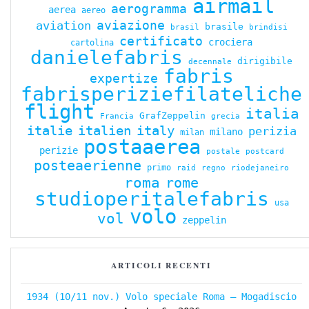
airmail
aerogramma
aerea
aereo
aviazione
aviation
brasile
brindisi
brasil
certificato
crociera
cartolina
danielefabris
dirigibile
decennale
fabris
expertize
fabrisperiziefilateliche
flight
italia
GrafZeppelin
Francia
grecia
italie
italien
italy
perizia
milano
milan
postaaerea
perizie
postale
postcard
posteaerienne
primo
regno
riodejaneiro
raid
roma
rome
studioperitalefabris
usa
volo
vol
zeppelin
ARTICOLI RECENTI
1934 (10/11 nov.) Volo speciale Roma – Mogadiscio